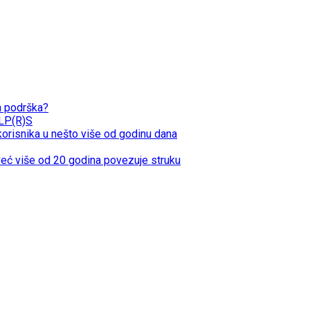
na podrška?
JLP(R)S
isnika u nešto više od godinu dana
eć više od 20 godina povezuje struku