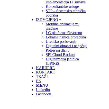
implementacija IT sustava
Konzultantske usluge
STP – Sistemsko tehnička
podrška
IZDVOJENO
Mobilna aplikacija za
građane
LC platforma Otvoreno
Lokalna riznica proračuna
Uredsko poslovanje
Digitalni obrasci i natječaji
Potpis na dlanu
SPI Cloud Backup
Digitalizacija jedinica
JLP(R)S
KARIJERE
KONTAKT
TRAŽI
EN
MENU
Linkedin
Facebook