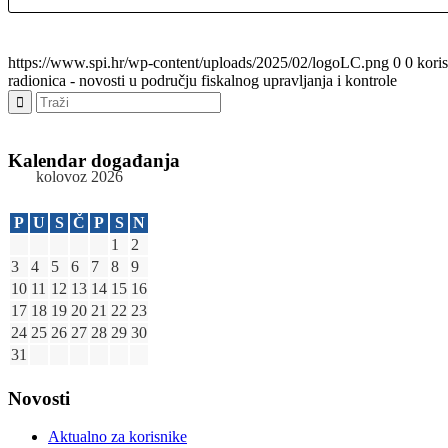
https://www.spi.hr/wp-content/uploads/2025/02/logoLC.png
0
0
kori
radionica - novosti u području fiskalnog upravljanja i kontrole
Kalendar događanja
kolovoz 2026
P
U
S
Č
P
S
N
1
2
3
4
5
6
7
8
9
10
11
12
13
14
15
16
17
18
19
20
21
22
23
24
25
26
27
28
29
30
31
Novosti
Aktualno za korisnike