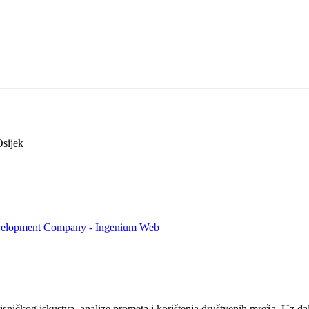
Osijek
sničkog iskustva, analize prometa i korištenja društvenih mreža. Uz dalj