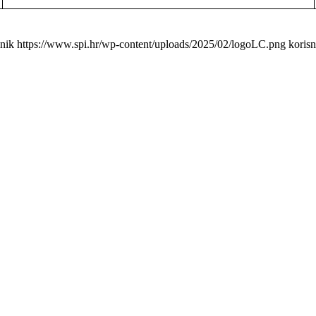
snik
https://www.spi.hr/wp-content/uploads/2025/02/logoLC.png
korisn