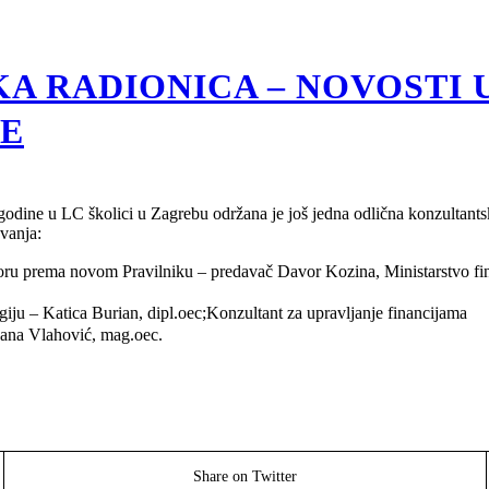
A RADIONICA – NOVOSTI 
LE
odine u LC školici u Zagrebu održana je još jedna odlična konzultants
avanja:
oru prema novom Pravilniku – predavač Davor Kozina, Ministarstvo fina
iju – Katica Burian, dipl.oec;Konzultant za upravljanje financijama
dana Vlahović, mag.oec.
Share on Twitter