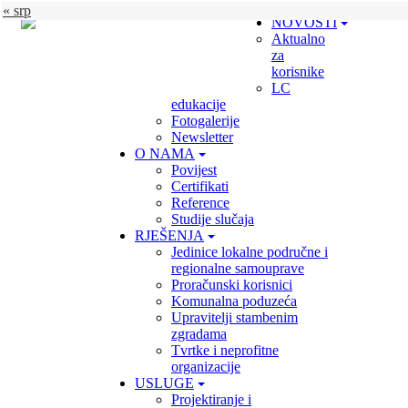
« srp
NOVOSTI
Aktualno
za
korisnike
LC
edukacije
Fotogalerije
Newsletter
O NAMA
Povijest
Certifikati
Reference
Studije slučaja
RJEŠENJA
Jedinice lokalne područne i
regionalne samouprave
Proračunski korisnici
Komunalna poduzeća
Upravitelji stambenim
zgradama
Tvrtke i neprofitne
organizacije
USLUGE
Projektiranje i