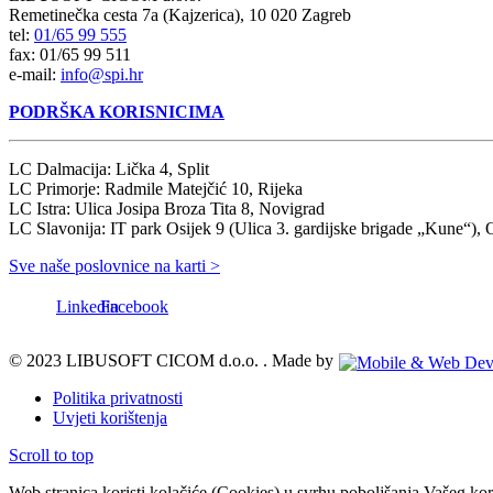
Remetinečka cesta 7a (Kajzerica), 10 020 Zagreb
tel:
01/65 99 555
fax: 01/65 99 511
e-mail:
info@spi.hr
PODRŠKA KORISNICIMA
LC Dalmacija: Lička 4, Split
LC Primorje: Radmile Matejčić 10, Rijeka
LC Istra: Ulica Josipa Broza Tita 8, Novigrad
LC Slavonija: IT park Osijek 9 (Ulica 3. gardijske brigade „Kune“), 
Sve naše poslovnice na karti >
Linkedin
Facebook
© 2023 LIBUSOFT CICOM d.o.o. . Made by
Politika privatnosti
Uvjeti korištenja
Scroll to top
Web stranica koristi kolačiće (Cookies) u svrhu poboljšanja Vašeg kori