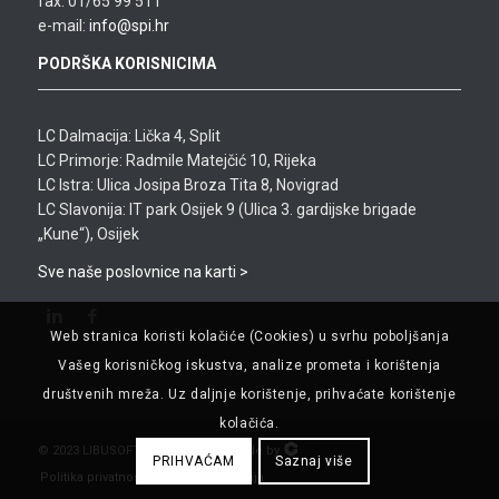
fax: 01/65 99 511
e-mail:
info@spi.hr
PODRŠKA KORISNICIMA
LC Dalmacija: Lička 4, Split
LC Primorje: Radmile Matejčić 10, Rijeka
LC Istra: Ulica Josipa Broza Tita 8, Novigrad
LC Slavonija: IT park Osijek 9 (Ulica 3. gardijske brigade
„Kune“), Osijek
Sve naše poslovnice na karti >
Web stranica koristi kolačiće (Cookies) u svrhu poboljšanja
Vašeg korisničkog iskustva, analize prometa i korištenja
društvenih mreža. Uz daljnje korištenje, prihvaćate korištenje
kolačića.
© 2023 LIBUSOFT CICOM d.o.o. . Made by
PRIHVAĆAM
Saznaj više
Politika privatnosti
Uvjeti korištenja