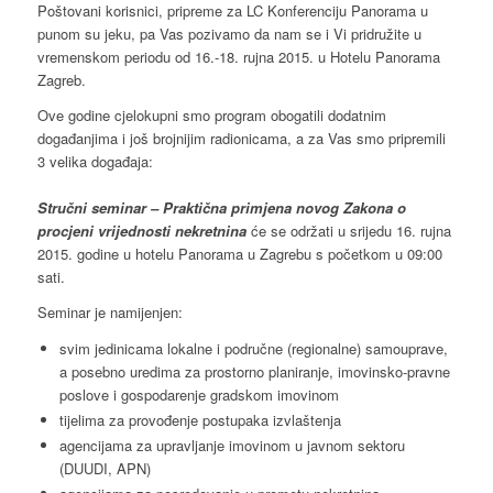
Poštovani korisnici, pripreme za LC Konferenciju Panorama u
punom su jeku, pa Vas pozivamo da nam se i Vi pridružite u
vremenskom periodu od 16.-18. rujna 2015. u Hotelu Panorama
Zagreb.
Ove godine cjelokupni smo program obogatili dodatnim
događanjima i još brojnijim radionicama, a za Vas smo pripremili
3 velika događaja:
Stručni seminar – Praktična primjena novog Zakona o
procjeni vrijednosti nekretnina
će se održati u srijedu 16. rujna
2015. godine u hotelu Panorama u Zagrebu s početkom u 09:00
sati.
Seminar je namijenjen:
svim jedinicama lokalne i područne (regionalne) samouprave,
a posebno uredima za prostorno planiranje, imovinsko-pravne
poslove i gospodarenje gradskom imovinom
tijelima za provođenje postupaka izvlaštenja
agencijama za upravljanje imovinom u javnom sektoru
(DUUDI, APN)