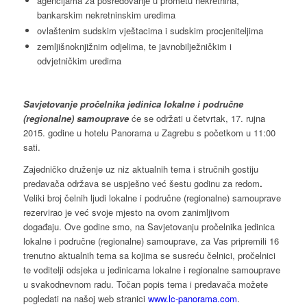
agencijama za posredovanje u prometu nekretnina,
bankarskim nekretninskim uredima
ovlaštenim sudskim vještacima i sudskim procjeniteljima
zemljišnoknjižnim odjelima, te javnobilježničkim i
odvjetničkim uredima
Savjetovanje pročelnika jedinica lokalne i područne
(regionalne) samouprave
će se održati u četvrtak, 17. rujna
2015. godine u hotelu Panorama u Zagrebu s početkom u 11:00
sati.
Zajedničko druženje uz niz aktualnih tema i stručnih gostiju
predavača održava se uspješno već šestu godinu za redom
.
Veliki broj čelnih ljudi lokalne i područne (regionalne) samouprave
rezervirao je već svoje mjesto na ovom zanimljivom
događaju. Ove godine smo, na Savjetovanju pročelnika jedinica
lokalne i područne (regionalne) samouprave, za Vas pripremili 16
trenutno aktualnih tema sa kojima se susreću čelnici, pročelnici
te voditelji odsjeka u jedinicama lokalne i regionalne samouprave
u svakodnevnom radu. Točan popis tema i predavača možete
pogledati na našoj web stranici
www.lc-panorama.com
.