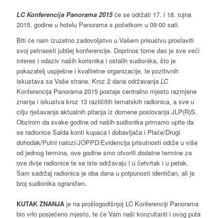
LC Konferencija Panorama 2015
će se održati 17. i 18. rujna
2015. godine u hotelu Panorama s početkom u 09:00 sati.
Biti će nam izuzetno zadovoljstvo u Vašem prisustvu proslaviti
svoj petnaesti jubilej konferencije. Doprinos tome dao je sve veći
interes i odaziv naših korisnika i ostalih sudionika, što je
pokazatelj uspješne i kvalitetne organizacije, te pozitivnih
iskustava sa Vaše strane. Kroz 2 dana održavanja
LC
Konferencija Panorama 2015
postaje centralno mjesto razmjene
znanja i iskustva kroz 13 različitih tematskih radionica, a sve u
cilju rješavanja aktualnih pitanja iz domene poslovanja JLP(R)S.
Obzirom da svake godine od naših sudionika primamo upite da
se radionice Salda konti kupaca i dobavljača i Plaće/Drugi
dohodak/Putni nalozi/JOPPD/Evidencija prisutnosti održe u više
od jednog termina, ove godine smo otvorili dodatne termine za
ove dvije radionice te se iste održavaju i u četvrtak i u petak.
Sam sadržaj radionica je oba dana u potpunosti identičan, ali je
broj sudionika ograničen.
KUTAK ZNANJA
je na prošlogodišnjoj LC Konferenciji Panorama
bio vrlo posjećeno mjesto, te će Vam naši konzultanti i ovog puta