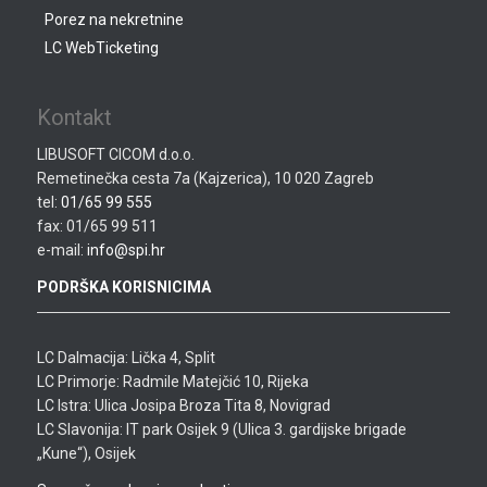
Porez na nekretnine
LC WebTicketing
Kontakt
LIBUSOFT CICOM d.o.o.
Remetinečka cesta 7a (Kajzerica), 10 020 Zagreb
tel:
01/65 99 555
fax: 01/65 99 511
e-mail:
info@spi.hr
PODRŠKA KORISNICIMA
LC Dalmacija: Lička 4, Split
LC Primorje: Radmile Matejčić 10, Rijeka
LC Istra: Ulica Josipa Broza Tita 8, Novigrad
LC Slavonija: IT park Osijek 9 (Ulica 3. gardijske brigade
„Kune“), Osijek