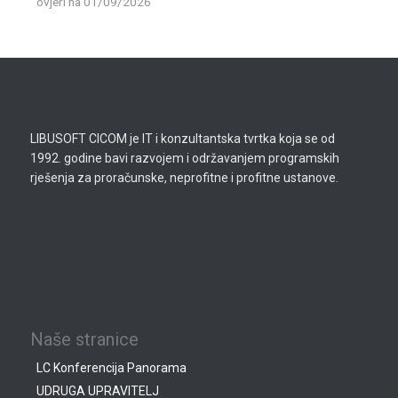
ovjeri
na 01/09/2026
LIBUSOFT CICOM je IT i konzultantska tvrtka koja se od
1992. godine bavi razvojem i održavanjem programskih
rješenja za proračunske, neprofitne i profitne ustanove.
Naše stranice
LC Konferencija Panorama
UDRUGA UPRAVITELJ