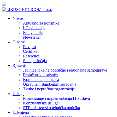
Novosti
Aktualno za korisnike
LC edukacije
Fotogalerije
Newsletter
O nama
Povijest
Certifikati
Reference
Studije slučaja
Rješenja
Jedinice lokalne područne i regionalne samouprave
Proračunski korisnici
Komunalna poduzeća
Upravitelji stambenim zgradama
Tvrtke i neprofitne organizacije
Usluge
Projektiranje i implementacija IT sustava
Konzultantske usluge
STP – Sistemsko tehnička podrška
Izdvojeno