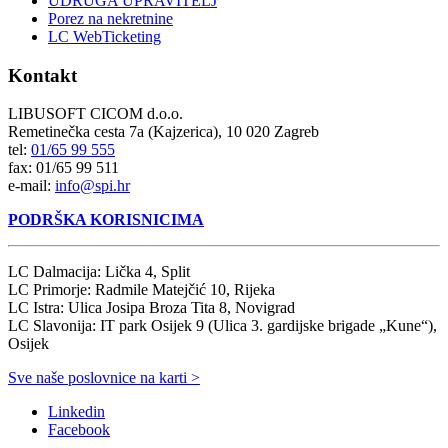
UDRUGA UPRAVITELJ
Porez na nekretnine
LC WebTicketing
Kontakt
LIBUSOFT CICOM d.o.o.
Remetinečka cesta 7a (Kajzerica), 10 020 Zagreb
tel:
01/65 99 555
fax: 01/65 99 511
e-mail:
info@spi.hr
PODRŠKA KORISNICIMA
LC Dalmacija: Lička 4, Split
LC Primorje: Radmile Matejčić 10, Rijeka
LC Istra: Ulica Josipa Broza Tita 8, Novigrad
LC Slavonija: IT park Osijek 9 (Ulica 3. gardijske brigade „Kune“),
Osijek
Sve naše poslovnice na karti >
Linkedin
Facebook