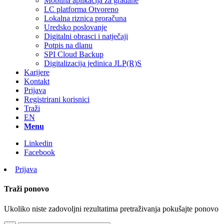
Mobilna aplikacija za građane
LC platforma Otvoreno
Lokalna riznica proračuna
Uredsko poslovanje
Digitalni obrasci i natječaji
Potpis na dlanu
SPI Cloud Backup
Digitalizacija jedinica JLP(R)S
Karijere
Kontakt
Prijava
Registrirani korisnici
Traži
EN
Menu
Linkedin
Facebook
Prijava
Traži ponovo
Ukoliko niste zadovoljni rezultatima pretraživanja pokušajte ponovo