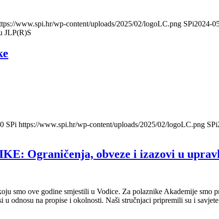
ttps://www.spi.hr/wp-content/uploads/2025/02/logoLC.png
SPi
2024-05
ju JLP(R)S
ke
0
SPi
https://www.spi.hr/wp-content/uploads/2025/02/logoLC.png
SPi
raničenja, obveze i izazovi u upravlj
oju smo ove godine smjestili u Vodice. Za polaznike Akademije smo pr
si u odnosu na propise i okolnosti. Naši stručnjaci pripremili su i savje