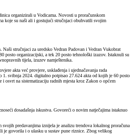
edinica organizirali u Vodicama. Novosti u proračunskom
oje su naši ali i gostujući stručnjaci obuhvatili svojim
sa. Naši stručnjaci za uredsko Vedran Padovan i Vedran Vukobrat
0 posto organizacijski, a tek 20 posto tehnološki izazov. Istaknuli su
avnopravnih tijela, izuzev namještenika.
o ovjere akta već provjere, usklađenja i ujednačavanja rada
do 1. svibnja 2024. digitalno potpisao 27.624 akta od kojih je 60 posto
 je i osvrt na sistematizaciju radnih mjesta kroz Zakon o općem
a iznoseći dosadašnja iskustva. Govoreći o novim natječajima istaknuo
 svojih predavanjima iznijela je analizu trendova lokalnog proračuna
i je govorila i o ulasku u sustav pune riznice. Zbog velikog