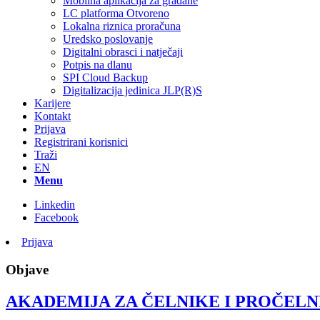
Mobilna aplikacija za građane
LC platforma Otvoreno
Lokalna riznica proračuna
Uredsko poslovanje
Digitalni obrasci i natječaji
Potpis na dlanu
SPI Cloud Backup
Digitalizacija jedinica JLP(R)S
Karijere
Kontakt
Prijava
Registrirani korisnici
Traži
EN
Menu
Linkedin
Facebook
Prijava
Objave
AKADEMIJA ZA ČELNIKE I PROČELNIKE: P