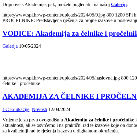
Dojmove s Akademije, pak, možete pogledati i na našoj
Galeriji
.
https://www.spi.hr/wp-content/uploads/2024/05/9.jpg
800
1200
SPi
h
PROČELNIKE: Predstavljena rješenja za brojne izazove u poslovan
VODICE: Akademija za čelnike i pročelni
Galerija
10/05/2024
https://www.spi.hr/wp-content/uploads/2024/05/naslovna.jpg
800
120
čelnike i pročelnike
AKADEMIJA ZA ČELNIKE I PROČELNIKE: Og
LC Edukacije
,
Novosti
12/04/2024
Vrijeme je za prvu ovogodišnju
Akademiju za čelnike i pročelnike
k
aktualnosti, ali se osvrćemo i na praktični rad te izazove koje on dono
za kvalitetniji rad te rješenja izazova u digitalnom okruženju.