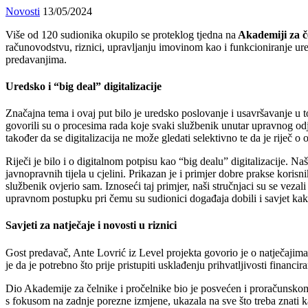
Novosti
13/05/2024
Više od 120 sudionika okupilo se proteklog tjedna na
Akademiji za če
računovodstvu, riznici, upravljanju imovinom kao i funkcioniranje ure
predavanjima.
Uredsko i “big deal” digitalizacije
Značajna tema i ovaj put bilo je uredsko poslovanje i usavršavanje u
govorili su o procesima rada koje svaki službenik unutar upravnog odjel
također da se digitalizacija ne može gledati selektivno te da je riječ 
Riječi je bilo i o digitalnom potpisu kao “big dealu” digitalizacije. Na
javnopravnih tijela u cjelini. Prikazan je i primjer dobre prakse korisn
službenik ovjerio sam. Iznoseći taj primjer, naši stručnjaci su se veza
upravnom postupku pri čemu su sudionici događaja dobili i savjet kako 
Savjeti za natječaje i novosti u riznici
Gost predavač, Ante Lovrić iz Level projekta govorio je o natječajima 
je da je potrebno što prije pristupiti usklađenju prihvatljivosti financir
Dio Akademije za čelnike i pročelnike bio je posvećen i proračunskom
s fokusom na zadnje porezne izmjene, ukazala na sve što treba znati k