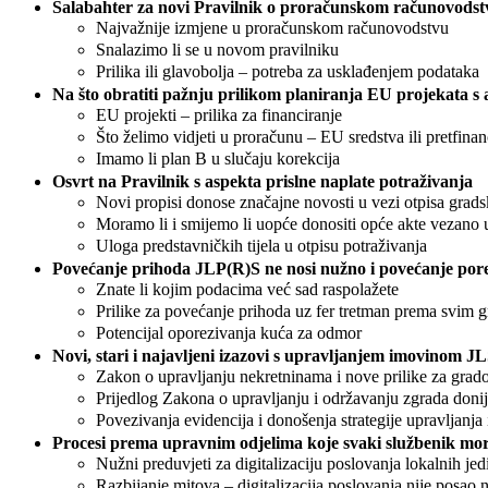
Šalabahter za novi Pravilnik o proračunskom računovodstvu
Najvažnije izmjene u proračunskom računovodstvu
Snalazimo li se u novom pravilniku
Prilika ili glavobolja – potreba za usklađenjem podataka
Na što obratiti pažnju prilikom planiranja EU projekata s
EU projekti – prilika za financiranje
Što želimo vidjeti u proračunu – EU sredstva ili pretfinan
Imamo li plan B u slučaju korekcija
Osvrt na Pravilnik s aspekta prislne naplate potraživanja
Novi propisi donose značajne novosti u vezi otpisa grads
Moramo li i smijemo li uopće donositi opće akte vezano u
Uloga predstavničkih tijela u otpisu potraživanja
Povećanje prihoda JLP(R)S ne nosi nužno i povećanje por
Znate li kojim podacima već sad raspolažete
Prilike za povećanje prihoda uz fer tretman prema svim 
Potencijal oporezivanja kuća za odmor
Novi, stari i najavljeni izazovi s upravljanjem imovinom J
Zakon o upravljanju nekretninama i nove prilike za grad
Prijedlog Zakona o upravljanju i održavanju zgrada don
Povezivanja evidencija i donošenja strategije upravljanj
Procesi prema upravnim odjelima koje svaki službenik mora
Nužni preduvjeti za digitalizaciju poslovanja lokalnih jed
Razbijanje mitova – digitalizacija poslovanja nije posao n