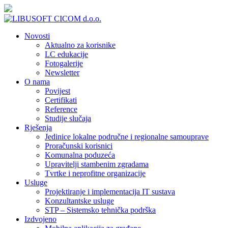
Novosti
Aktualno za korisnike
LC edukacije
Fotogalerije
Newsletter
O nama
Povijest
Certifikati
Reference
Studije slučaja
Rješenja
Jedinice lokalne područne i regionalne samouprave
Proračunski korisnici
Komunalna poduzeća
Upravitelji stambenim zgradama
Tvrtke i neprofitne organizacije
Usluge
Projektiranje i implementacija IT sustava
Konzultantske usluge
STP – Sistemsko tehnička podrška
Izdvojeno