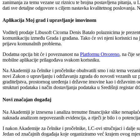
zanimanja za temu vezane uz riznicu te brojna postavljena pitanja, u L
dati sve detaljne odgovore s ciljem nastavka kvalitetnog poslovanja. 
Aplikacija Moj grad i upravljanje imovinom
Voditelj prodaje Libusoft Cicoma Denis Batalo polaznicima je prezent
komunikaciju između Grada i građana. Tako će svi njeni korisnici na 
prijavu komunalnih problema.
Dodatna opcija bit će i poveznanost na
Platformu Otvoreno
, na čije 
mobilne aplikacije prilagođava svakom korisniku.
Na Akademiji za čelnike i pročelnike obuhvatili smo i niz tema veza
novi Zakon o upravljanju i održavanju zgrada do novosti vezanih uz 
graditeljstva, prostornog uređenja i državne imovine kao i državnim
strukturi podataka i način dostavljanja podataka u Središnji registar 
Novi značajan događaj
Na Akademiji je iznesena i analiza trenutne financijske slike nenaplać
naknada analizom nepovezanih evidencija, a riječi je bilo i o potencij
I nakon Akademije za čelnike i pročelnike, LC-ovi stručnjaci i dalje 
Jedan od značajnih događaja koje organiziramo već krajem ovog mjes