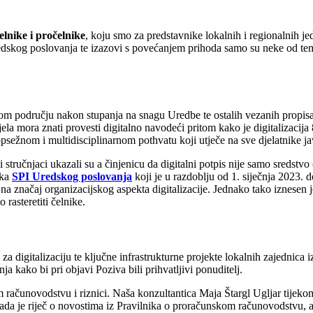
lnike i pročelnike
, koju smo za predstavnike lokalnih i regionalnih j
dskog poslovanja te izazovi s povećanjem prihoda samo su neke od tema k
 tom području nakon stupanja na snagu Uredbe te ostalih vezanih propi
a mora znati provesti digitalno navodeći pritom kako je digitalizacija 8
o opsežnom i multidisciplinarnom pothvatu koji utječe na sve djelatnike j
ši stručnjaci ukazali su a činjenicu da digitalni potpis nije samo sredstv
ika
SPI Uredskog poslovanja
koji je u razdoblju od 1. siječnja 2023. 
li na značaj organizacijskog aspekta digitalizacije. Jednako tako iznesen
rasteretiti čelnike.
za digitalizaciju te ključne infrastrukturne projekte lokalnih zajednic
anja kako bi pri objavi Poziva bili prihvatljivi ponuditelj.
 računovodstvu i riznici. Naša konzultantica Maja Štargl Ugljar tijekom
ada je riječ o novostima iz Pravilnika o proračunskom računovodstvu, al