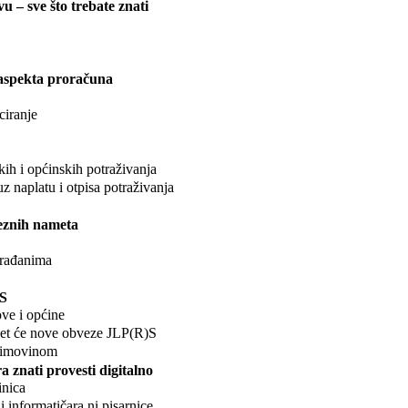
 – sve što trebate znati
 aspekta proračuna
ciranje
kih i općinskih potraživanja
z naplatu i otpisa potraživanja
eznih nameta
građanima
LS
ove i općine
ijet će nove obveze JLP(R)S
a imovinom
 znati provesti digitalno
inica
i informatičara ni pisarnice