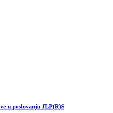
e u poslovanju JLP(R)S