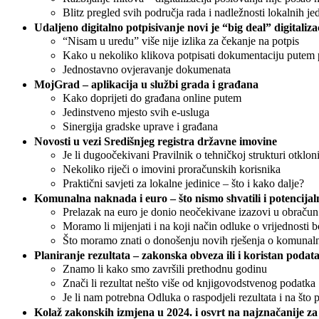
Blitz pregled svih područja rada i nadležnosti lokalnih jedi
Udaljeno digitalno potpisivanje novi je “big deal” digitaliza
“Nisam u uredu” više nije izlika za čekanje na potpis
Kako u nekoliko klikova potpisati dokumentaciju putem
Jednostavno ovjeravanje dokumenata
MojGrad – aplikacija u službi grada i građana
Kako doprijeti do građana online putem
Jedinstveno mjesto svih e-usluga
Sinergija gradske uprave i građana
Novosti u vezi Središnjeg registra državne imovine
Je li dugoočekivani Pravilnik o tehničkoj strukturi otklon
Nekoliko riječi o imovini proračunskih korisnika
Praktični savjeti za lokalne jedinice – što i kako dalje?
Komunalna naknada i euro – što nismo shvatili i potencijal
Prelazak na euro je donio neočekivane izazovi u obrač
Moramo li mijenjati i na koji način odluke o vrijednosti 
Što moramo znati o donošenju novih rješenja o komunaln
Planiranje rezultata – zakonska obveza ili i koristan podat
Znamo li kako smo završili prethodnu godinu
Znači li rezultat nešto više od knjigovodstvenog podatka
Je li nam potrebna Odluka o raspodjeli rezultata i na što p
Kolaž zakonskih izmjena u 2024. i osvrt na najznačanije z