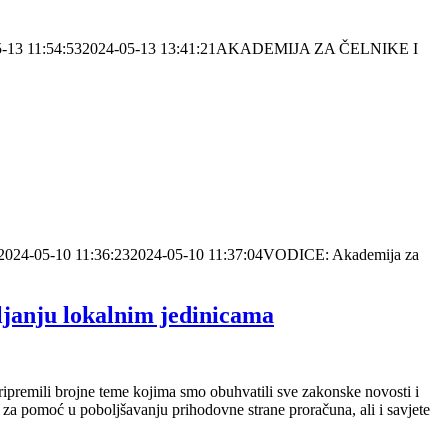
-13 11:54:53
2024-05-13 13:41:21
AKADEMIJA ZA ČELNIKE I
2024-05-10 11:36:23
2024-05-10 11:37:04
VODICE: Akademija za
anju lokalnim jedinicama
ipremili brojne teme kojima smo obuhvatili sve zakonske novosti i
te za pomoć u poboljšavanju prihodovne strane proračuna, ali i savjete