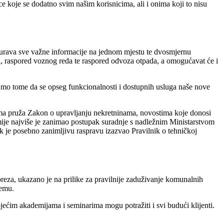
ce koje se dodatno svim našim korisnicima, ali i onima koji to nisu
igurava sve važne informacije na jednom mjestu te dvosmjernu
i, raspored voznog reda te raspored odvoza otpada, a omogućavat će i
ajmo tome da se opseg funkcionalnosti i dostupnih usluga naše nove
ama pruža Zakon o upravljanju nekretninama, novostima koje donosi
ije najviše je zanimao postupak suradnje s nadležnim Ministarstvom
 je posebno zanimljivu raspravu izazvao Pravilnik o tehničkoj
oreza, ukazano je na prilike za pravilnije zaduživanje komunalnih
temu.
ojećim akademijama i seminarima mogu potražiti i svi budući klijenti.