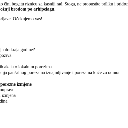
čini bogatu riznicu za kasniji rad. Stoga, ne propustite priliku i pridr
 vožnji brodom po arhipelagu.
 prijave. Očekujemo vas!
uju do kraja godine?
 poziva
ćih akata o lokalnim porezima
panja paušalnog poreza na iznajmljivanje i poreza na kuće za odmor
 porezne izmjene
mouprave
h izmjena
odina