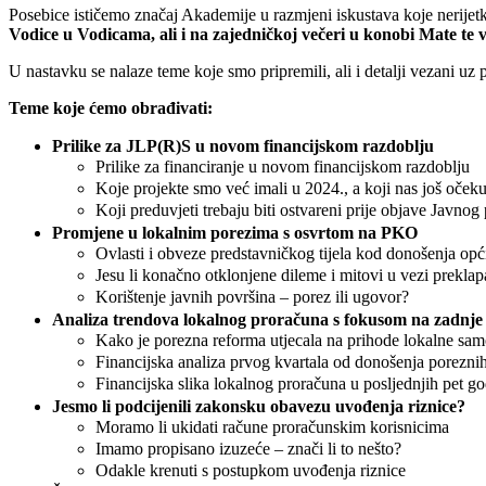
Posebice ističemo značaj Akademije u razmjeni iskustava koje nerijetko 
Vodice u Vodicama, ali i na zajedničkoj večeri u konobi Mate te
U nastavku se nalaze teme koje smo pripremili, ali i detalji vezani uz
Teme koje ćemo obrađivati:
Prilike za JLP(R)S u novom financijskom razdoblju
Prilike za financiranje u novom financijskom razdoblju
Koje projekte smo već imali u 2024., a koji nas još oček
Koji preduvjeti trebaju biti ostvareni prije objave Javnog
Promjene u lokalnim porezima s osvrtom na PKO
Ovlasti i obveze predstavničkog tijela kod donošenja op
Jesu li konačno otklonjene dileme i mitovi u vezi prekla
Korištenje javnih površina – porez ili ugovor?
Analiza trendova lokalnog proračuna s fokusom na zadnje
Kako je porezna reforma utjecala na prihode lokalne sa
Financijska analiza prvog kvartala od donošenja porezni
Financijska slika lokalnog proračuna u posljednjih pet g
Jesmo li podcijenili zakonsku obavezu uvođenja riznice?
Moramo li ukidati račune proračunskim korisnicima
Imamo propisano izuzeće – znači li to nešto?
Odakle krenuti s postupkom uvođenja riznice