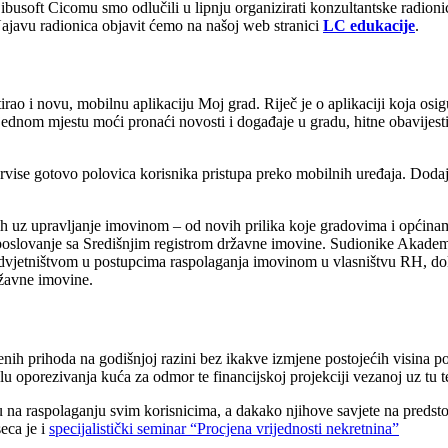
ibusoft Cicomu smo odlučili u lipnju organizirati konzultantske radioni
Najavu radionica objavit ćemo na našoj web stranici
LC edukacije
.
irao i novu, mobilnu aplikaciju Moj grad. Riječ je o aplikaciji koja os
jednom mjestu moći pronaći novosti i događaje u gradu, hitne obavijest
servise gotovo polovica korisnika pristupa preko mobilnih uređaja. Dod
nih uz upravljanje imovinom – od novih prilika koje gradovima i općin
poslovanje sa Središnjim registrom državne imovine. Sudionike Akadem
 odvjetništvom u postupcima raspolaganja imovinom u vlasništvu RH, dok
državne imovine.
enih prihoda na godišnjoj razini bez ikakve izmjene postojećih visina p
alu oporezivanja kuća za odmor te financijskoj projekciji vezanoj uz tu 
su na raspolaganju svim korisnicima, a dakako njihove savjete na predst
eca je i
specijalistički seminar “Procjena vrijednosti nekretnina”