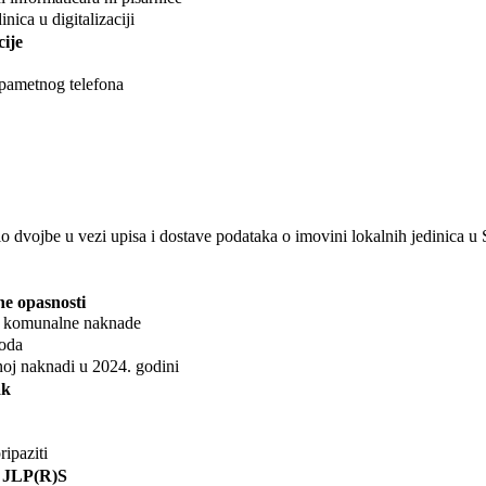
nica u digitalizaciji
cije
 pametnog telefona
io dvojbe u vezi upisa i dostave podataka o imovini lokalnih jedinica u S
ne opasnosti
un komunalne naknade
boda
oj naknadi u 2024. godini
ak
ripaziti
a JLP(R)S