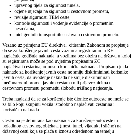
upravnog tijela za sigurnost tunela,
ocjene utjecaja na sigurnost u cestovnom prometu,
revizije sigurnosti TEM ceste,
kontrole sigurnosti i vođenje evidencije o prometnim
nesrećama,
inteligentnih transportnih sustava u cestovnom prometu.
Vezano uz primjenu EU direktiva, citiranim Zakonom se propisuje
da se za korištenje javnih cesta vozilima registriranim u RH
naplaćuje godišnja naknada, a vozilima bez obzira na državu u kojoj
su registrirana može se pod uvjetima propisanim ZC
naplaćivati cestarina, odnosno korisnička naknada. Propisano je da
naknade za korištenje javnih cesta ne smiju diskriminirati korisnike
javnih cesta, da uvođenje naknada ne smije diskriminirati
međunarodni promet javnim cestama niti prijevoznicima u
cestovnom prometu poremetiti slobodu tržišnog natjecanja.
Treba naglasiti da se za korištenje iste dionice autoceste ne može se
za bilo koju skupinu vozila istodobno naplaćivati cestarina i
korisnička naknada.
Cestarina je definirana kao naknada za korištenje autoceste ili
pojedinog cestovnog objekata (most, tunel, vijadukt i slično) na
državnoj cesti koja se plaća u iznosu određenom na temelju