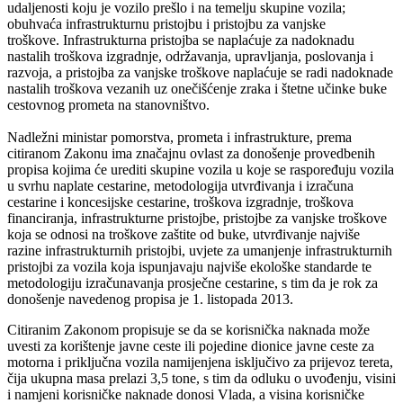
udaljenosti koju je vozilo prešlo i na temelju skupine vozila;
obuhvaća infrastrukturnu pristojbu i pristojbu za vanjske
troškove. Infrastrukturna pristojba se naplaćuje za nadoknadu
nastalih troškova izgradnje, održavanja, upravljanja, poslovanja i
razvoja, a pristojba za vanjske troškove naplaćuje se radi nadoknade
nastalih troškova vezanih uz onečišćenje zraka i štetne učinke buke
cestovnog prometa na stanovništvo.
Nadležni ministar pomorstva, prometa i infrastrukture, prema
citiranom Zakonu ima značajnu ovlast za donošenje provedbenih
propisa kojima će urediti skupine vozila u koje se raspoređuju vozila
u svrhu naplate cestarine, metodologija utvrđivanja i izračuna
cestarine i koncesijske cestarine, troškova izgradnje, troškova
financiranja, infrastrukturne pristojbe, pristojbe za vanjske troškove
koja se odnosi na troškove zaštite od buke, utvrđivanje najviše
razine infrastrukturnih pristojbi, uvjete za umanjenje infrastrukturnih
pristojbi za vozila koja ispunjavaju najviše ekološke standarde te
metodologiju izračunavanja prosječne cestarine, s tim da je rok za
donošenje navedenog propisa je 1. listopada 2013.
Citiranim Zakonom propisuje se da se korisnička naknada može
uvesti za korištenje javne ceste ili pojedine dionice javne ceste za
motorna i priključna vozila namijenjena isključivo za prijevoz tereta,
čija ukupna masa prelazi 3,5 tone, s tim da odluku o uvođenju, visini
i namjeni korisničke naknade donosi Vlada, a visina korisničke