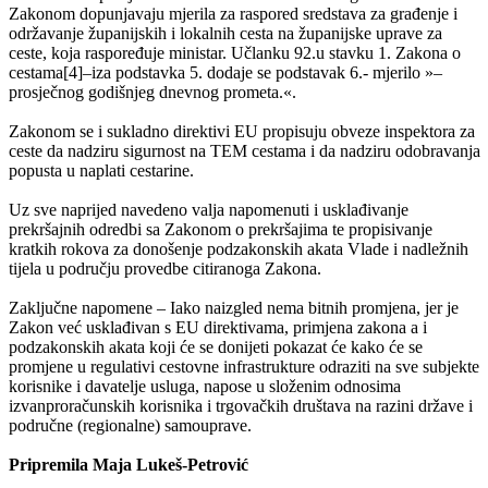
Zakonom dopunjavaju mjerila za raspored sredstava za građenje i
održavanje županijskih i lokalnih cesta na županijske uprave za
ceste, koja raspoređuje ministar. Učlanku 92.u stavku 1. Zakona o
cestama[4]–iza podstavka 5. dodaje se podstavak 6.- mjerilo »–
prosječnog godišnjeg dnevnog prometa.«.
Zakonom se i sukladno direktivi EU propisuju obveze inspektora za
ceste da nadziru sigurnost na TEM cestama i da nadziru odobravanja
popusta u naplati cestarine.
Uz sve naprijed navedeno valja napomenuti i usklađivanje
prekršajnih odredbi sa Zakonom o prekršajima te propisivanje
kratkih rokova za donošenje podzakonskih akata Vlade i nadležnih
tijela u području provedbe citiranoga Zakona.
Zaključne napomene – Iako naizgled nema bitnih promjena, jer je
Zakon već usklađivan s EU direktivama, primjena zakona a i
podzakonskih akata koji će se donijeti pokazat će kako će se
promjene u regulativi cestovne infrastrukture odraziti na sve subjekte
korisnike i davatelje usluga, napose u složenim odnosima
izvanproračunskih korisnika i trgovačkih društava na razini države i
područne (regionalne) samouprave.
Pripremila Maja Lukeš-Petrović