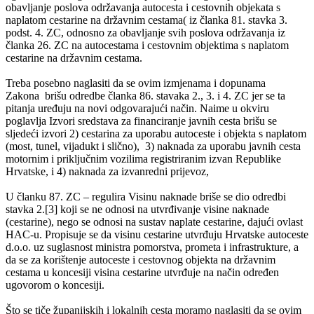
obavljanje poslova održavanja autocesta i cestovnih objekata s
naplatom cestarine na državnim cestama( iz članka 81. stavka 3.
podst. 4. ZC, odnosno za obavljanje svih poslova održavanja iz
članka 26. ZC na autocestama i cestovnim objektima s naplatom
cestarine na državnim cestama.
Treba posebno naglasiti da se ovim izmjenama i dopunama
Zakona brišu odredbe članka 86. stavaka 2., 3. i 4. ZC jer se ta
pitanja uređuju na novi odgovarajući način. Naime u okviru
poglavlja Izvori sredstava za financiranje javnih cesta brišu se
sljedeći izvori 2) cestarina za uporabu autoceste i objekta s naplatom
(most, tunel, vijadukt i slično), 3) naknada za uporabu javnih cesta
motornim i priključnim vozilima registriranim izvan Republike
Hrvatske, i 4) naknada za izvanredni prijevoz,
U članku 87. ZC – regulira Visinu naknade briše se dio odredbi
stavka 2.[3] koji se ne odnosi na utvrđivanje visine naknade
(cestarine), nego se odnosi na sustav naplate cestarine, dajući ovlast
HAC-u. Propisuje se da visinu cestarine utvrđuju Hrvatske autoceste
d.o.o. uz suglasnost ministra pomorstva, prometa i infrastrukture, a
da se za korištenje autoceste i cestovnog objekta na državnim
cestama u koncesiji visina cestarine utvrđuje na način određen
ugovorom o koncesiji.
Što se tiče županijskih i lokalnih cesta moramo naglasiti da se ovim