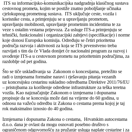
ITS su informacijsko-komunikacijska nadgradnja klasičnog sustava
cestovnog prometa, kojim se postiže znatno poboljšanje učinaka
cjelokupnog prometnog sustava. ITS uključuje ceste, vozila i
korisnike cesta, a primjenjuju se u upravljanju prometom,
upravljanju mobilnosti, upravljanje prometnim incidentima te za
veze s ostalim vrstama prijevoza. Za usluge ITS-a primjenjuju se
tehnički, funkcionalni i organizacijski zahtjevi (specifikacije) i norme
koje donosi Europska komisija. Određuju se četiri prioritetna
područja razvoja i aktivnosti za koja se ITS prvenstveno treba
razvijati s tim da će Vlada donijet će nacionalni program za razvoj i
uvođenje ITS-a u cestovnom prometu na prioritetnim područjima, za
razdoblje od pet godina.
Što se tiče usklađivanja sa Zakonom o koncesijama, pretežito se
radi o izmjenama formalne naravi i rješavanju pitanja vezanih
uz koncesijsku cestarinu sukladno odredbama Direktive 2011/76/EU
– pristojbama za korištenje određene infrastrukture za teška teretna
vozila. Kao najznačajnije Zakonom o izmjenama i dopunama
propisuje da se koncesija može dati na vrijeme do 60 godina, u
odnosu na važeću odredbu iz Zakona o cestama prema kojoj je taj
rok maksimalno iznosio do 40 godina.
Izmjenama i dopunama Zakona o cestama, Hrvatskim autocestama
d.o.o. dana je ovlast da mogu osnovati posebno društvo s
ograničenom odgovornošću za pružanje usluga naplate cestarine i za