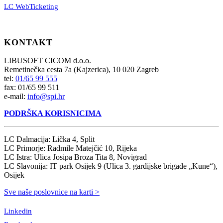
LC WebTicketing
KONTAKT
LIBUSOFT CICOM d.o.o.
Remetinečka cesta 7a (Kajzerica), 10 020 Zagreb
tel:
01/65 99 555
fax: 01/65 99 511
e-mail:
info@spi.hr
PODRŠKA KORISNICIMA
LC Dalmacija: Lička 4, Split
LC Primorje: Radmile Matejčić 10, Rijeka
LC Istra: Ulica Josipa Broza Tita 8, Novigrad
LC Slavonija: IT park Osijek 9 (Ulica 3. gardijske brigade „Kune“),
Osijek
Sve naše poslovnice na karti >
Linkedin