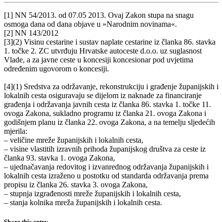
[1] NN 54/2013. od 07.05 2013. Ovaj Zakon stupa na snagu
osmoga dana od dana objave u »Narodnim novinama«.
[2] NN 143/2012
[3](2) Visinu cestarine i sustav naplate cestarine iz članka 86. stavka
1. točke 2. ZC utvrđuju Hrvatske autoceste d.o.o. uz suglasnost
Vlade, a za javne ceste u koncesiji koncesionar pod uvjetima
određenim ugovorom o koncesiji.
[4](1) Sredstva za održavanje, rekonstrukciju i građenje županijskih i
lokalnih cesta osiguravaju se dijelom iz naknade za financiranje
građenja i održavanja javnih cesta iz članka 86. stavka 1. točke 11.
ovoga Zakona, sukladno programu iz članka 21. ovoga Zakona i
godišnjem planu iz članka 22. ovoga Zakona, a na temelju sljedećih
mjerila:
– veličine mreže županijskih i lokalnih cesta,
– visine vlastitih izravnih prihoda županijskog društva za ceste iz
članka 93. stavka 1. ovoga Zakona,
– ujednačavanja redovitog i izvanrednog održavanja županijskih i
lokalnih cesta izraženo u postotku od standarda održavanja prema
propisu iz članka 26. stavka 3. ovoga Zakona,
– stupnja izgrađenosti mreže županijskih i lokalnih cesta,
– stanja kolnika mreža županijskih i lokalnih cesta.
Share this entry