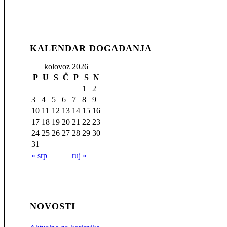
KALENDAR DOGAĐANJA
kolovoz 2026
P
U
S
Č
P
S
N
1
2
3
4
5
6
7
8
9
10
11
12
13
14
15
16
17
18
19
20
21
22
23
24
25
26
27
28
29
30
31
« srp
ruj »
NOVOSTI