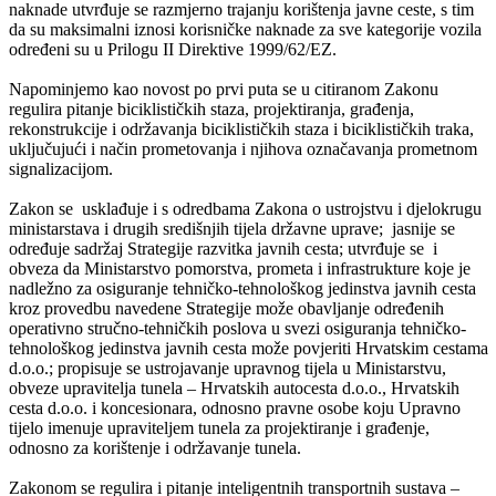
naknade utvrđuje se razmjerno trajanju korištenja javne ceste, s tim
da su maksimalni iznosi korisničke naknade za sve kategorije vozila
određeni su u Prilogu II Direktive 1999/62/EZ.
Napominjemo kao novost po prvi puta se u citiranom Zakonu
regulira pitanje biciklističkih staza, projektiranja, građenja,
rekonstrukcije i održavanja biciklističkih staza i biciklističkih traka,
uključujući i način prometovanja i njihova označavanja prometnom
signalizacijom.
Zakon se usklađuje i s odredbama Zakona o ustrojstvu i djelokrugu
ministarstava i drugih središnjih tijela državne uprave; jasnije se
određuje sadržaj Strategije razvitka javnih cesta; utvrđuje se i
obveza da Ministarstvo pomorstva, prometa i infrastrukture koje je
nadležno za osiguranje tehničko-tehnološkog jedinstva javnih cesta
kroz provedbu navedene Strategije može obavljanje određenih
operativno stručno-tehničkih poslova u svezi osiguranja tehničko-
tehnološkog jedinstva javnih cesta može povjeriti Hrvatskim cestama
d.o.o.; propisuje se ustrojavanje upravnog tijela u Ministarstvu,
obveze upravitelja tunela – Hrvatskih autocesta d.o.o., Hrvatskih
cesta d.o.o. i koncesionara, odnosno pravne osobe koju Upravno
tijelo imenuje upraviteljem tunela za projektiranje i građenje,
odnosno za korištenje i održavanje tunela.
Zakonom se regulira i pitanje inteligentnih transportnih sustava –