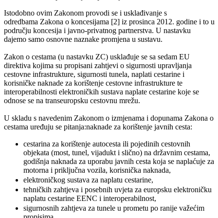
Istodobno ovim Zakonom provodi se i usklađivanje s
odredbama Zakona o koncesijama [2] iz prosinca 2012. godine i to u
području koncesija i javno-privatnog partnerstva. U nastavku
dajemo samo osnovne naznake promjena u sustavu.
Zakon o cestama (u nastavku ZC) usklađuje se sa sedam EU
direktiva kojima su propisani zahtjevi o sigurnosti upravljanja
cestovne infrastrukture, sigurnosti tunela, naplati cestarine i
korisničke naknade za korištenje cestovne infrastrukture te
interoperabilnosti elektroničkih sustava naplate cestarine koje se
odnose se na transeuropsku cestovnu mrežu.
U skladu s navedenim Zakonom o izmjenama i dopunama Zakona o
cestama uređuju se pitanja:naknade za korištenje javnih cesta:
cestarina za korištenje autocesta ili pojedinih cestovnih
objekata (most, tunel, vijadukt i slično) na državnim cestama,
godišnja naknada za uporabu javnih cesta koja se naplaćuje za
motorna i priključna vozila, korisnička naknada,
elektroničkog sustava za naplatu cestarine,
tehničkih zahtjeva i posebnih uvjeta za europsku elektroničku
naplatu cestarine EENC i interoperabilnost,
sigurnosnih zahtjeva za tunele u prometu po ranije važećim
propisima,