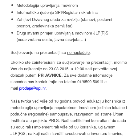
Metodologija upravljanja imovinom
Informatičko rješenje SPI/Registar nekretnina
Zahtjevi Državnog ureda za reviziju (stanovi, poslovni
prostori, građevinska zemljišta)
Drugi stvarni primjeri upravljanja imovinom JLP(R)S
(nerazvrstane ceste, javna rasvjeta,…)
Sudjelovanje na prezentaciji se
ne naplaćuje
.
Ukoliko ste zainteresirani za sudjelovanje na prezentaciji, molimo
Vas da najkasnije do 23.03.2015. u 12:00 sati potvrdite svoj
dolazak putem
PRIJAVNICE
. Za sve dodatne informacije
slobodno nas kontaktirajte na telefon 01/6599-509 ili e-
mail
prodaja@spi.hr
.
Naša tvrtka već više od 10 godina provodi edukaciju korisnika iz
metodologije upravljanja nepokretnom imovinom jedinica lokalne i
područne (regionalne) samouprave, razvijenom od strane Urban
Institute-a u projektu PRLS. Naši certificirani konzultanti do sada
su educirali i implementirali više od 30 korisnika, uglavnom
JLP(R)S, na koji način izvršiti sveobuhvatnu inventuru imovine,