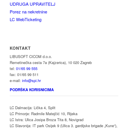
UDRUGA UPRAVITELJ
Porez na nekretnine
LC WebTicketing
KONTAKT
LIBUSOFT CICOM d.o.o.
Remetinečka cesta 7a (Kajzerica), 10 020 Zagreb
tel:
01/65 99 555
fax: 01/65 99 511
e-mail:
info@spi.hr
PODRŠKA KORISNICIMA
LC Dalmacija: Lička 4, Split
LC Primorje: Radmile Matejčić 10, Rijeka
LC Istra: Ulica Josipa Broza Tita 8, Novigrad
LC Slavonija: IT park Osijek 9 (Ulica 3. gardijske brigade „Kune“),