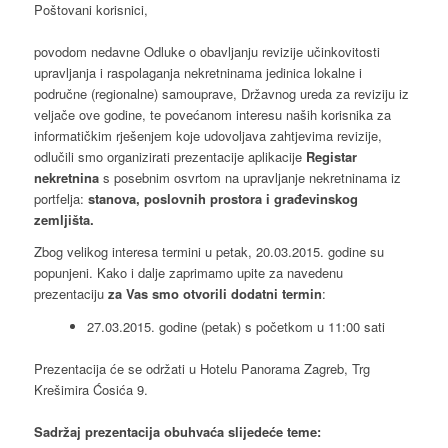
Poštovani korisnici,
povodom nedavne Odluke o obavljanju revizije učinkovitosti
upravljanja i raspolaganja nekretninama jedinica lokalne i
područne (regionalne) samouprave, Državnog ureda za reviziju iz
veljače ove godine, te povećanom interesu naših korisnika za
informatičkim rješenjem koje udovoljava zahtjevima revizije,
odlučili smo organizirati prezentacije aplikacije
Registar
nekretnina
s posebnim osvrtom na upravljanje nekretninama iz
portfelja:
stanova, poslovnih prostora i građevinskog
zemljišta.
Zbog velikog interesa termini u petak, 20.03.2015. godine su
popunjeni. Kako i dalje zaprimamo upite za navedenu
prezentaciju
za Vas smo otvorili dodatni termin
:
27.03.2015. godine (petak) s početkom u 11:00 sati
Prezentacija će se održati u Hotelu Panorama Zagreb, Trg
Krešimira Ćosića 9.
Sadržaj prezentacija obuhvaća slijedeće teme: