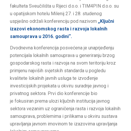
fakulteta Sveučilišta u Rijeci d.o.o. i TIM4PIN d.o.o. su
u opatijskom hotelu Milenij 27. i 28. studenog
uspješno održali konferenciju pod nazivom
„Ključni
izazovi ekonomskog rasta i razvoja lokalnih
samouprava u 2016. godini“.
Dvodnevna konferencija posvećena je unaprjeđenju
potencijala lokalnih samouprava u generiranju brzog
gospodarskog rasta i razvoja na svom teritoriju kroz
primjenu najviših svjetskih standarda u pogledu
kvalitete lokalnih javnih usluga te izvođenje
investicijskih projekata u okviru suradnje javnog i
privatnog sektora. Prvi dio konferencije bio
je fokusiran prema ulozi ključnih institucija javnog
sektora vezanim uz ograničenja rasta i razvoja lokalnih
samouprava, problemima i prilikama u okviru sustava
upravljanja javnom imovinom te izazovima upravljanja