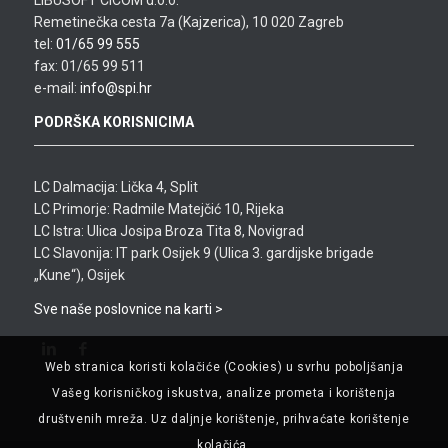
LIBUSOFT CICOM d.o.o.
Remetinečka cesta 7a (Kajzerica), 10 020 Zagreb
tel:
01/65 99 555
fax: 01/65 99 511
e-mail:
info@spi.hr
PODRŠKA KORISNICIMA
LC Dalmacija: Lička 4, Split
LC Primorje: Radmile Matejčić 10, Rijeka
LC Istra: Ulica Josipa Broza Tita 8, Novigrad
LC Slavonija: IT park Osijek 9 (Ulica 3. gardijske brigade
„Kune“), Osijek
Sve naše poslovnice na karti >
Web stranica koristi kolačiće (Cookies) u svrhu poboljšanja
Vašeg korisničkog iskustva, analize prometa i korištenja
društvenih mreža. Uz daljnje korištenje, prihvaćate korištenje
kolačića.