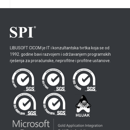
LIBUSOFT CICOM je IT i konzultantska tvrtka koja se od
1992. godine bavi razvojem i održavanjem programskih
rješenja za proračunske, neprofitne i profitne ustanove.