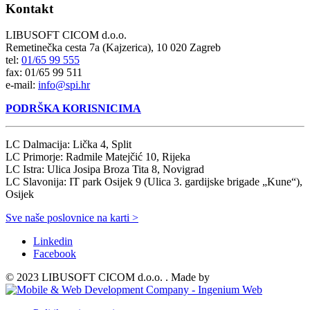
Kontakt
LIBUSOFT CICOM d.o.o.
Remetinečka cesta 7a (Kajzerica), 10 020 Zagreb
tel:
01/65 99 555
fax: 01/65 99 511
e-mail:
info@spi.hr
PODRŠKA KORISNICIMA
LC Dalmacija: Lička 4, Split
LC Primorje: Radmile Matejčić 10, Rijeka
LC Istra: Ulica Josipa Broza Tita 8, Novigrad
LC Slavonija: IT park Osijek 9 (Ulica 3. gardijske brigade „Kune“),
Osijek
Sve naše poslovnice na karti >
Linkedin
Facebook
© 2023 LIBUSOFT CICOM d.o.o. . Made by