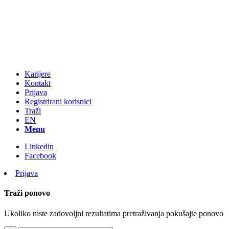
Karijere
Kontakt
Prijava
Registrirani korisnici
Traži
EN
Menu
Linkedin
Facebook
Prijava
Traži ponovo
Ukoliko niste zadovoljni rezultatima pretraživanja pokušajte ponovo