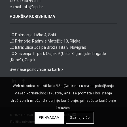
fax: 01/65 99 511
e-mail:
info@spi.hr
PODRŠKA KORISNICIMA
LC Dalmacija: Lička 4, Split
LC Primorje: Radmile Matejčić 10, Rijeka
LC Istra: Ulica Josipa Broza Tita 8, Novigrad
LC Slavonija: IT park Osijek 9 (Ulica 3. gardijske brigade
„Kune“), Osijek
Sve naše poslovnice na karti >
Web stranica koristi kolačiće (Cookies) u svrhu poboljšanja
Vašeg korisničkog iskustva, analize prometa i korištenja
društvenih mreža. Uz daljnje korištenje, prihvaćate korištenje
kolačića.
© 2023 LIBUSOFT CICOM d.o.o. . Made by
PRIHVAĆAM
Saznaj više
Politika privatnosti
Uvjeti korištenja